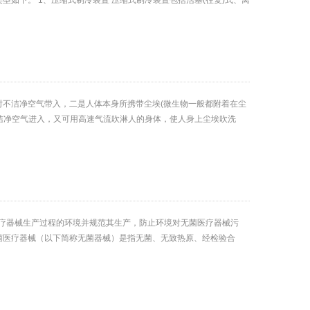
如下。 1、压缩式制冷装置 压缩式制冷装置包括活塞(往复)式、离
不洁净空气带入，二是人体本身所携带尘埃(微生物一般都附着在尘
洁净空气进入，又可用高速气流吹淋人的身体，使人身上尘埃吹洗
医疗器械生产过程的环境并规范其生产，防止环境对无菌医疗器械污
医疗器械（以下简称无菌器械）是指无菌、无致热原、经检验合