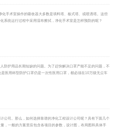
于净化手术室操作的吸收器大多数是填料塔、板式塔、或喷洒塔。这些
净化系统运行过程中采用湿布擦拭，净化手术室是怎样预防的呢？
个人防护用品长期短缺的问题。为了赶快解决口罩产能不足的问题，不
论是医用杯型防护口罩仍是一次性医用口罩，都必须在10万级无尘车
设计公司。那么，如何选择靠谱的净化工程设计公司呢？具有下面几个
量，一般的方案里应包含各项目的参数，设计图，布局图和具体手