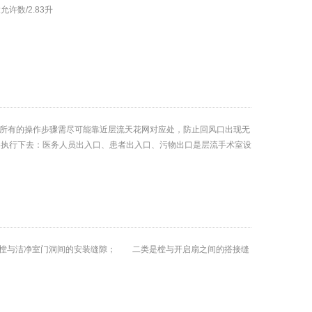
许数/2.83升
，所有的操作步骤需尽可能靠近层流天花网对应处，防止回风口出现无
路执行下去：医务人员出入口、患者出入口、污物出口是层流手术室设
樘与洁净室门洞间的安装缝隙； 二类是樘与开启扇之间的搭接缝