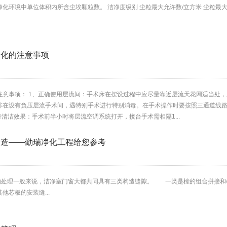
化环境中单位体积内所含尘埃颗粒数。 洁净度级别 尘粒最大允许数/立方米 尘粒最大允
净化的注意事项
注意事项： 1、正确使用层流间：手术床在摆设过程中应尽量靠近层流天花网适当处
排在设有负压层流手术间，遇特别手术进行特别消毒。在手术操作时要按照三通道线
持清洁效果：手术前半小时将层流空调系统打开，接台手术需相隔1...
构造——勤瑞净化工程给您参考
理一般来说，洁净室门窗大都共同具有三类构造缝隙。 一类是樘的组合拼接和
芯板的安装缝...