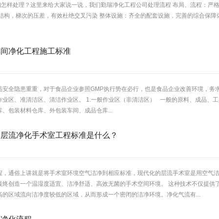
样处理？这里来给大家说一说，我们勤瑞净化工程公司处理流程 布局、流程：严格
封结构，梯次的压差，有效杜绝交叉污染 整体设施：齐全的配套设施，完善的综合保障
车间净化工程施工标准
品安全隐患重重，对于食品企业参照GMP执行势在必行，也是食品企业改善环境，务
作业区、准清洁区、清洁作业区。 1.一般作业区（非清洁区） 一般的原料、成品、
、包装材料仓库、外包装车间、成品仓库...
、层流净化手术室工程标准是什么？
程，通俗上讲就是将手术室环境空气洁净到相应标准，现代化的层流手术室是用空气
最终创造一个温湿度适宜、洁净舒适、高效无菌的手术空间环境。 这种技术不仅提供
的区域流向洁净度较低的区域，从而形成一个密闭的洁净环境。净化气流有...