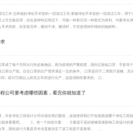
清洁工作 怎样做好净化手术室的一切清洁工作,掌握净化手术室的一切清洁工作，用
变上可交换应用，但在某种特定情况下，可能一种形式另一种形式为有利。均要求在
手术间前，应安装完毕，擦拭干净。擦拭时，不宜使用掉纤维的织物材料...
要求
口罩成了每个市民出行的必备物品，因为疫情的严重程度，国内正面临口罩、手套等
设口罩出产线。仅仅口罩的出产需求满足一定的条件。 口罩是归于二类医疗器械，无
间）或10万级以上的无尘车间进行出产，这是强制性要求的。 口...
工程公司要考虑哪些因素，看完你就知道了
展，许多净化工程设计公司出现在我们眼前，这就使得我们不知道挑选哪个净化工程
们就来看看吧。 1、有一个好的方案 方案是不是好能够直接影响工程设计的质
等，因此设计方案是否专业直接决定了该工程是不是靠谱。 ...