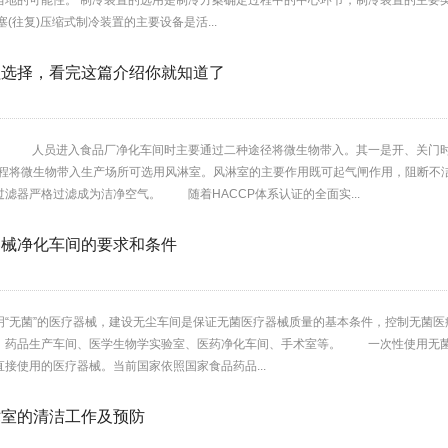
地的可能性。 制冷装置的选用是制冷方案确定过程中的中心环节，制冷装置的主要类型
(往复)压缩式制冷装置的主要设备是活...
程选择，看完这篇介绍你就知道了
： 人员进入食品厂净化车间时主要通过二种途径将微生物带入。其一是开、关门时
过程将微生物带入生产场所可选用风淋室。风淋室的主要作用既可起气闸作用，阻断不
滤器严格过滤成为洁净空气。 随着HACCP体系认证的全面实...
器械净化车间的要求和条件
明“无菌”的医疗器械，建设无尘车间是保证无菌医疗器械质量的基本条件，控制无菌
、药品生产车间、医学生物学实验室、医药净化车间、手术室等。 一次性使用无菌
接使用的医疗器械。当前国家依照国家食品药品...
术室的清洁工作及预防