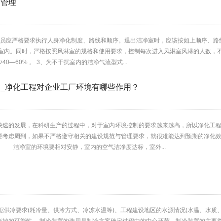
的管理
人员应严格要求执行人身净化制度、路线和顺序。退出洁净室时，应该按如上顺序、路
净室内。同时，严格按照风淋室的规格和使用要求，控制每次进入风淋室风淋的人数，
0—60% 。 3、为不干扰室内的洁净气流型式...
_净化工程对企业工厂环境有哪些作用？
快速的发展，在科研生产的过程中，对于室内环境控制的要求越来越高，所以净化工程
要考虑周到，如果不严格遵守相关的建设规范与管理要求，就很难能达到预期的净化
? 洁净室的环境要相对安静，室内的空气洁净度达标，室外...
案
据供冷要求(耗冷量、供冷方式、冷冻水温等)、工程建设地区的水源情况(水温、水质