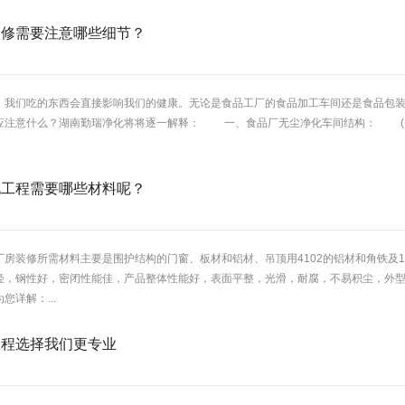
装修需要注意哪些细节？
。我们吃的东西会直接影响我们的健康。无论是食品工厂的食品加工车间还是食品包
应注意什么？湖南勤瑞净化将将逐一解释： 一、食品厂无尘净化车间结构： (1)根
化工程需要哪些材料呢？
装修所需材料主要是围护结构的门窗、板材和铝材、吊顶用4102的铝材和角铁及1
轻，钢性好，密闭性能佳，产品整体性能好，表面平整，光滑，耐腐，不易积尘，外
详解：...
工程选择我们更专业